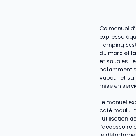
Ce manuel d’
expresso équi
Tamping Syst
du marc et la
et souples. L
notamment sa 
vapeur et sa m
mise en servic
Le manuel ex
café moulu, d
l’utilisation 
l’accessoire 
le détartrage