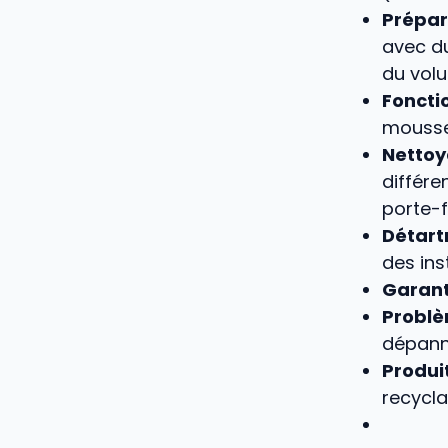
Prépar
avec du
du vol
Foncti
mousser
Nettoy
différe
porte-f
Détart
des ins
Garant
Problè
dépann
Produit
recycla