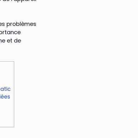
les problèmes
portance
ne et de
atic
iées