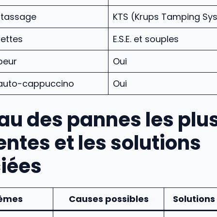
 tassage
KTS (Krups Tamping Sy
ettes
E.S.E. et souples
peur
Oui
 auto-cappuccino
Oui
au des pannes les plu
ntes et les solutions
iées
lèmes
Causes possibles
Solutions