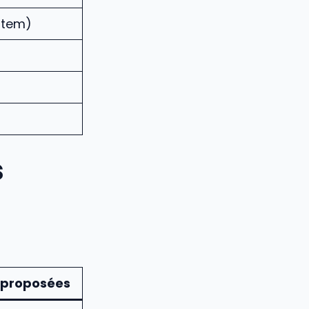
stem)
s
 proposées