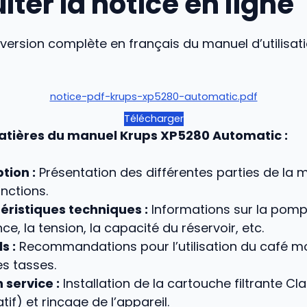
ter la notice en ligne
version complète en français du manuel d’utilisat
notice-pdf-krups-xp5280-automatic.pdf
Télécharger
atières du manuel Krups XP5280 Automatic :
tion :
Présentation des différentes parties de la 
onctions.
éristiques techniques :
Informations sur la pompe
ce, la tension, la capacité du réservoir, etc.
s :
Recommandations pour l’utilisation du café mo
es tasses.
 service :
Installation de la cartouche filtrante Cla
tif) et rinçage de l’appareil.