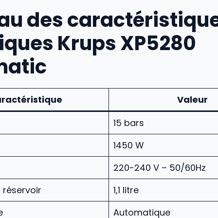
au des caractéristiqu
iques Krups XP5280
atic
ractéristique
Valeur
15 bars
1450 W
220-240 V – 50/60Hz
 réservoir
1,1 litre
e
Automatique