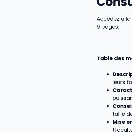
Consul
Accédez à la 
9 pages.
Table des m
Descrip
leurs f
Caract
puissan
Conseil
taille d
Mise en
(faculta