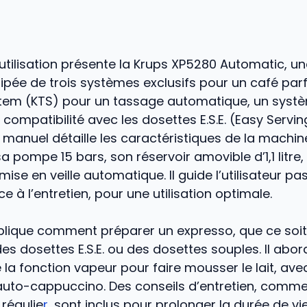
utilisation présente la Krups XP5280 Automatic, u
pée de trois systèmes exclusifs pour un café parfa
em (KTS) pour un tassage automatique, un systè
 compatibilité avec les dosettes E.S.E. (Easy Servi
e manuel détaille les caractéristiques de la machin
pompe 15 bars, son réservoir amovible d’1,1 litre,
ise en veille automatique. Il guide l’utilisateur pa
e à l’entretien, pour une utilisation optimale.
plique comment préparer un expresso, que ce soi
es dosettes E.S.E. ou des dosettes souples. Il ab
de la fonction vapeur pour faire mousser le lait, av
auto-cappuccino. Des conseils d’entretien, comme 
 régulie
r
, sont inclus pour prolonger la durée de vie