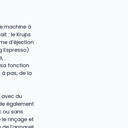
ne machine à
it : le Krups
me d’éjection
ng Espresso)
e,
 sa fonction
s à pas, de la
t avec du
orde également
ec ou sans
le rinçage et
 de l’appareil