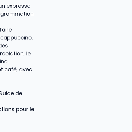
 un expresso
programmation
faire
o-cappuccino.
des
colation, le
ino.
t café, avec
uide de
ctions pour le