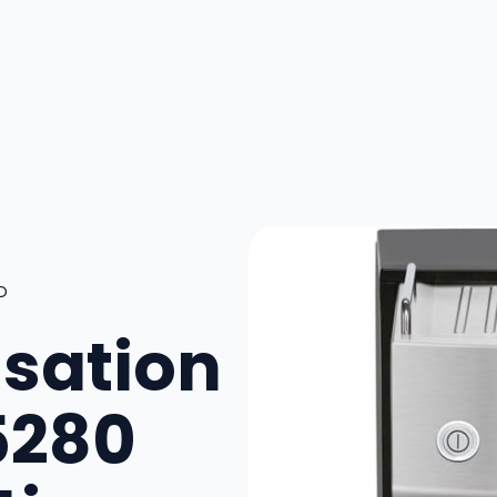
O
isation
5280